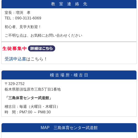
教 室 連 絡 先
室長：増渕 孝
TEL：090-3131-6069
初心者、見学大歓迎！
ご不明な点は、お気軽にお問い合わせください
受講申込書
はこちら！
稽 古 場 所・稽 古 日
〒329-2752
栃木県那須塩原市三島5丁目1番地
「三島体育センター武道館」
稽古日：毎週（火曜日・木曜日）
時 間：PM7:00 ～ PM8:30
MAP 三島体育センター武道館