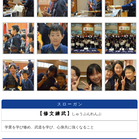
ス ロ ー ガ ン
【 修 文 練 武 】
しゅうぶんれんぶ
学業を学び修め、武道を学び、心身共に強くなること